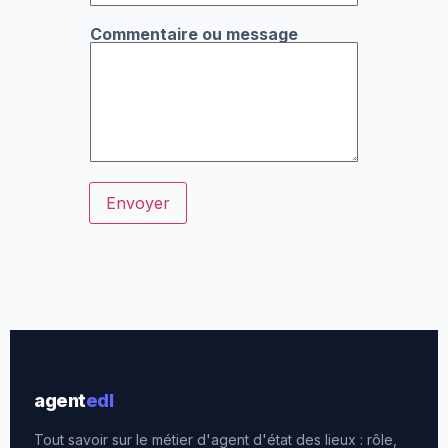
r
e
Commentaire ou message
*
*
Envoyer
agent
edl
Tout savoir sur le métier d'agent d'état des lieux : rôle,