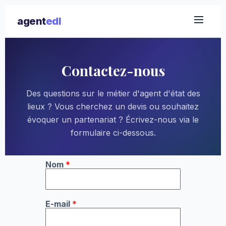
agent
edl
Contactez-nous
Des questions sur le métier d'agent d'état des
lieux ? Vous cherchez un devis ou souhaitez
évoquer un partenariat ? Écrivez-nous via le
formulaire ci-dessous.
C
Nom
*
o
m
m
e
n
E-mail
*
t
a
i