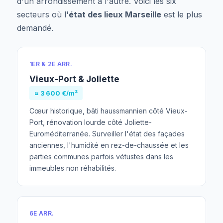
d'un arrondissement à l'autre. Voici les six
secteurs où l'
état des lieux Marseille
est le plus
demandé.
1ER & 2E ARR.
Vieux-Port & Joliette
≈ 3 600 €/m²
Cœur historique, bâti haussmannien côté Vieux-
Port, rénovation lourde côté Joliette-
Euroméditerranée. Surveiller l'état des façades
anciennes, l'humidité en rez-de-chaussée et les
parties communes parfois vétustes dans les
immeubles non réhabilités.
6E ARR.