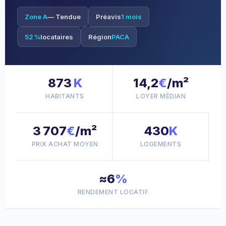
Zone A
— Tendue
Préavis
1 mois
52 %
locataires
Région
PACA
873
K
14,2
€
/m²
HABITANTS
LOYER MÉDIAN
3 707
€
/m²
430
K
PRIX ACHAT MOYEN
LOGEMENTS
≈6
%
RENDEMENT LOCATIF