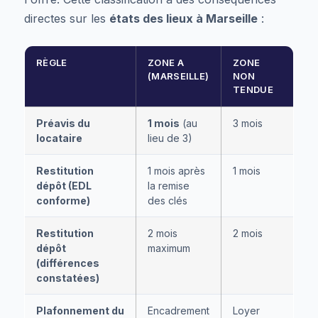
directes sur les
états des lieux à Marseille
:
RÈGLE
ZONE A
ZONE
(MARSEILLE)
NON
TENDUE
Préavis du
1 mois
(au
3 mois
locataire
lieu de 3)
Restitution
1 mois après
1 mois
dépôt (EDL
la remise
conforme)
des clés
Restitution
2 mois
2 mois
dépôt
maximum
(différences
constatées)
Plafonnement du
Encadrement
Loyer