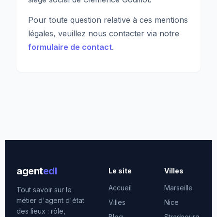
Pour toute question relative à ces mentions
légales, veuillez nous contacter via notre
formulaire de contact
.
agent
edl
Le site
Villes
Accueil
Marseille
Tout savoir sur le
métier d'agent d'état
Villes
Nice
des lieux : rôle,
Blog
Strasbourg