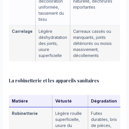
décoloration
naturelle, déchirures
uniformée,
importantes
tassement du
tissu
Carrelage
Légère
Carreaux cassés ou
déshydratation
manquants, joints
des joints,
détériorés ou moisis
usure
massivement,
superficielle
décollements
La robinetterie et les appareils sanitaires
Matière
Vétusté
Dégradation
Robinetterie
Légère rouille
Fuites
superficielle,
durables, bris
usure du
de pièces,