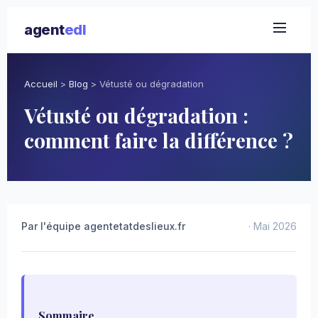
agent
edl
Accueil
>
Blog
>
Vétusté ou dégradation
Vétusté ou dégradation :
comment faire la différence ?
Par l'équipe agentetatdeslieux.fr
· Mai 2026
Sommaire