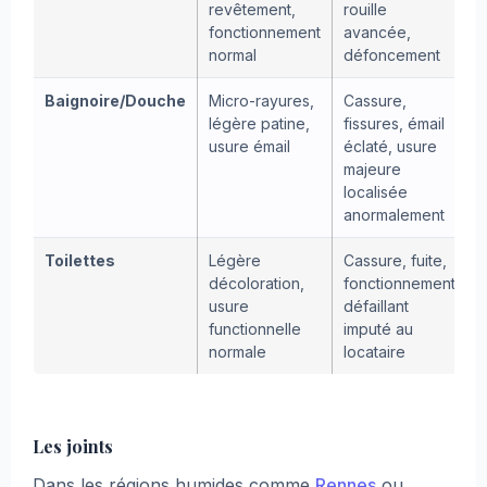
revêtement,
rouille
fonctionnement
avancée,
normal
défoncement
Baignoire/Douche
Micro-rayures,
Cassure,
légère patine,
fissures, émail
usure émail
éclaté, usure
majeure
localisée
anormalement
Toilettes
Légère
Cassure, fuite,
décoloration,
fonctionnement
usure
défaillant
functionnelle
imputé au
normale
locataire
Les joints
Dans les régions humides comme
Rennes
ou